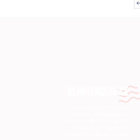
KLANTENSERVICE
FAQ, dachten we even dat onze
website duidelijk genoeg was.
Hieronder vind je de meestegestelde
vragen. Heb je toch nog andere
vragen? Bel of mail gerust met één