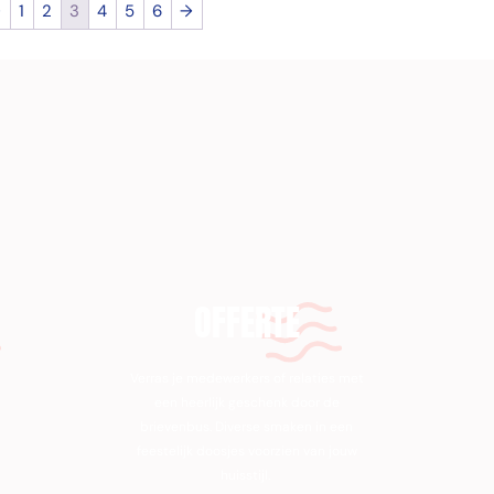
←
1
2
3
4
5
6
→
OFFERTE
Verras je medewerkers of relaties met
een heerlijk geschenk door de
brievenbus. Diverse smaken in een
feestelijk doosjes voorzien van jouw
huisstijl.