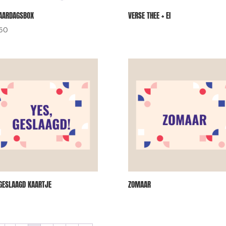
AARDAGSBOX
VERSE THEE + EI
.50
 GESLAAGD KAARTJE
ZOMAAR