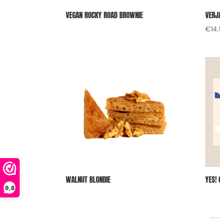
VEGAN ROCKY ROAD BROWNIE
VERJ
€
14
WALNUT BLONDIE
YES!
9,8