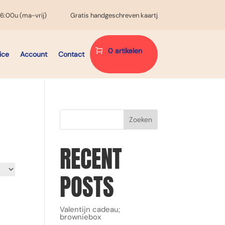
16:00u (ma-vrij)
Gratis handgeschreven kaartje
0 artikelen
ice
Account
Contact
Zoeken
RECENT
POSTS
Valentijn cadeau;
browniebox