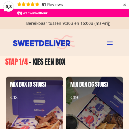
Voor 14:00u besteld, zelfde dag verzonden (ma-vrij)
×
51
Reviews
9,8
€ 3,95 verzendkosten in NL
Bereikbaar tussen 9:30u en 16:00u (ma-vrij)
Gratis handgeschreven kaartje
Home
Samenstellen
/
STAP 1/4
- KIES EEN BOX
MIX BOX (8 STUKS)
MIX BOX (16 STUKS)
€13
€19