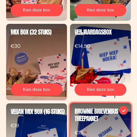
Kies deze box
Kies deze box
MIX BOX (32 STUKS)
VERJAARDAGSBOX
€30
€14,50
Kies deze box
Kies deze box
BROWNIE BRIEVENBUS
VEGAN MIX BOX (16 STUKS)
THEEPAKKET
€19
€15