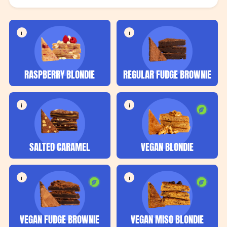
i
i
RASPBERRY BLONDIE
REGULAR FUDGE BROWNIE
i
i
SALTED CARAMEL
VEGAN BLONDIE
i
i
VEGAN FUDGE BROWNIE
VEGAN MISO BLONDIE