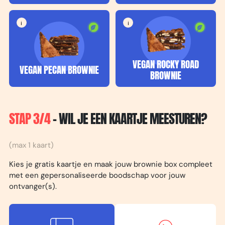
i
i
VEGAN ROCKY ROAD
VEGAN PECAN BROWNIE
BROWNIE
STAP 3/4
- WIL JE EEN KAARTJE MEESTUREN?
(max 1 kaart)
Kies je gratis kaartje en maak jouw brownie box compleet
met een gepersonaliseerde boodschap voor jouw
ontvanger(s).