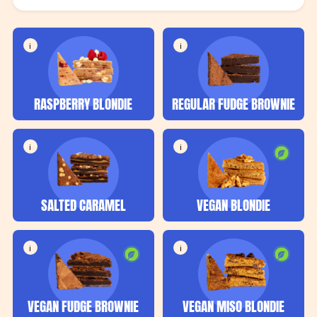
i
i
RASPBERRY BLONDIE
REGULAR FUDGE BROWNIE
i
i
SALTED CARAMEL
VEGAN BLONDIE
i
i
VEGAN FUDGE BROWNIE
VEGAN MISO BLONDIE