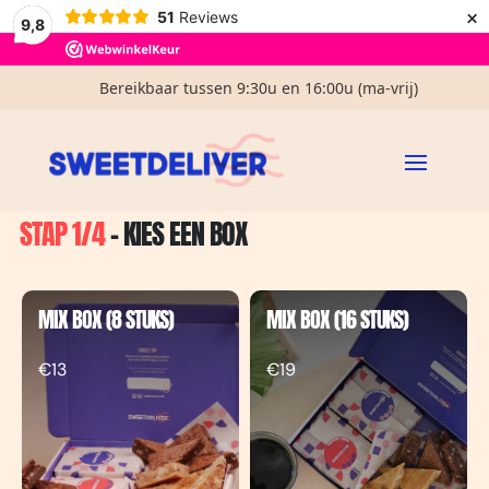
Voor 14:00u besteld, zelfde dag verzonden (ma-vrij)
×
51
Reviews
9,8
€ 3,95 verzendkosten in NL
Bereikbaar tussen 9:30u en 16:00u (ma-vrij)
Gratis handgeschreven kaartje
Home
Samenstellen
/
STAP 1/4
- KIES EEN BOX
MIX BOX (8 STUKS)
MIX BOX (16 STUKS)
€13
€19