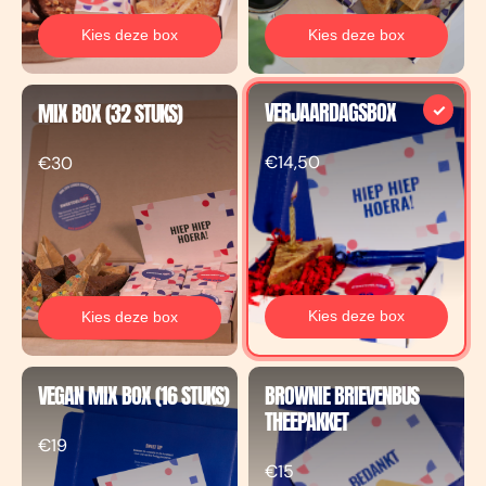
Kies deze box
Kies deze box
VERJAARDAGSBOX
MIX BOX (32 STUKS)
€14,50
€30
Kies deze box
Kies deze box
VEGAN MIX BOX (16 STUKS)
BROWNIE BRIEVENBUS
THEEPAKKET
€19
€15