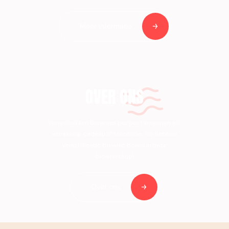
Meer informatie
OVER ONS
Versgebakken brownies per post versturen als
verrassing, cadeau of felicitatie. We hebben
verschillende brownie boxen in onze
brownieshop!
Over ons
Voor 14:00u besteld, zelfde dag verzonden (ma-vrij)
€ 3,95 verzendkosten in NL