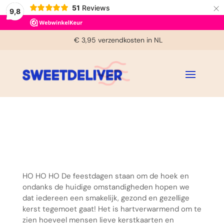
×
51
Reviews
9,8
Voor 14:00u besteld, zelfde dag verzonden (ma-vrij)
€ 3,95 verzendkosten in NL
ONZE SMAKELIJKE
Bereikbaar tussen 9:30u en 16:00u (ma-vrij)
Gratis handgeschreven kaartje
KERSTKAART
HO HO HO De feestdagen staan om de hoek en
ondanks de huidige omstandigheden hopen we
dat iedereen een smakelijk, gezond en gezellige
kerst tegemoet gaat! Het is hartverwarmend om te
zien hoeveel mensen lieve kerstkaarten en