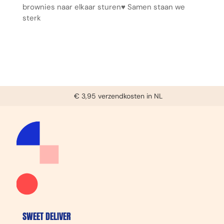
brownies naar elkaar sturen♥️ Samen staan we
sterk
Voor 14:00u besteld, zelfde dag verzonden (ma-vrij)
€ 3,95 verzendkosten in NL
Bereikbaar tussen 9:30u en 16:00u (ma-vrij)
Gratis handgeschreven kaartje
SWEET DELIVER