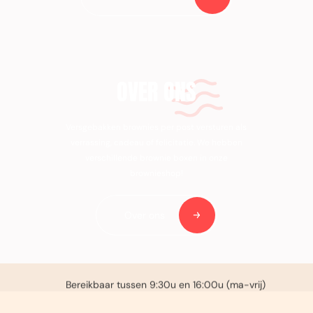
OVER ONS
Versgebakken brownies per post versturen als
verrassing, cadeau of felicitatie. We hebben
verschillende brownie boxen in onze
brownieshop!
Over ons
Voor 14:00u besteld, zelfde dag verzonden (ma-vrij)
€ 3,95 verzendkosten in NL
Bereikbaar tussen 9:30u en 16:00u (ma-vrij)
Gratis handgeschreven kaartje