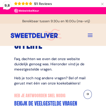
×
51
Reviews
9,8
€ 3,95 verzendkosten in NL
Bereikbaar tussen 9:30u en 16:00u (ma-vrij)
Gratis handgeschreven kaartje
OFFERTE
Faq, dachten we even dat onze website
duidelijk genoeg was. Hieronder vind je de
meestgestelde vragen.
Heb je toch nog andere vragen? Bel of mail
gerust met één van onze koekebakkers!
HEB JE ANTWOORDEN SNEL NODIG
BEKIJK DE VEELGESTELDE VRAGEN