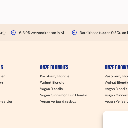
rij)
€ 3,95 verzendkosten in NL
Bereikbaar tussen 9:30u en 
KS
ONZE BLONDIES
ONZE BROWN
llen
Raspberry Blondie
Raspberry Blo
en
Walnut Blondie
Walnut Blondi
Vegan Blondie
Vegan Blondie
Vegan Cinnamon Bun Blondie
Vegan Cinnam
waarden
Vegan Verjaardagsbox
Vegan Verjaa