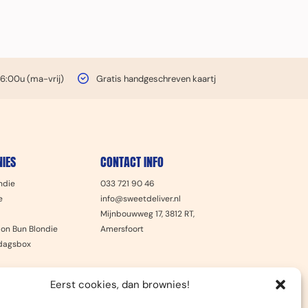
16:00u (ma-vrij)
Gratis handgeschreven kaartje
IES
CONTACT INFO
ndie
033 721 90 46
e
info@sweetdeliver.nl
Mijnbouwweg 17, 3812 RT,
on Bun Blondie
Amersfoort
rdagsbox
Eerst cookies, dan brownies!