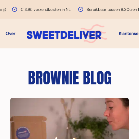
rij)
€ 3,95 verzendkosten in NL
Bereikbaar tussen 9:30u en 
Over
Klantense
BROWNIE BLOG