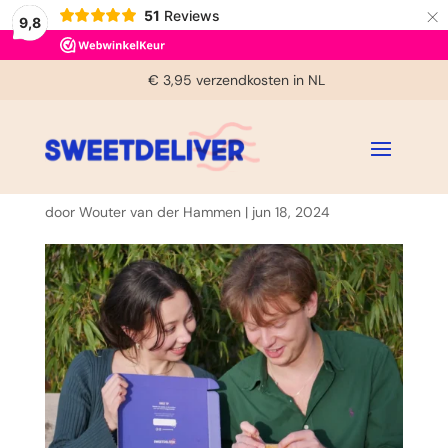
×
51
Reviews
9,8
Voor 14:00u besteld, zelfde dag verzonden (ma-vrij)
€ 3,95 verzendkosten in NL
Bereikbaar tussen 9:30u en 16:00u (ma-vrij)
KIES JE VERZENDDATUM
Gratis handgeschreven kaartje
door
Wouter van der Hammen
|
jun 18, 2024