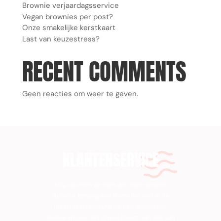
Brownie verjaardagsservice
Vegan brownies per post?
Onze smakelijke kerstkaart
Last van keuzestress?
RECENT COMMENTS
Geen reacties om weer te geven.
KLANTENSERVICE
FAQ, dachten we even dat onze website
duidelijk genoeg was. Hieronder vind je de
meestegestelde vragen. Heb je toch nog
andere vragen? Bel of mail gerust met één van