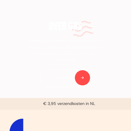
OVER ONS
Versgebakken brownies per post versturen als
verrassing, cadeau of felicitatie. We hebben
verschillende brownie boxen in onze
brownieshop!
Over ons
Voor 14:00u besteld, zelfde dag verzonden (ma-vrij)
€ 3,95 verzendkosten in NL
Bereikbaar tussen 9:30u en 16:00u (ma-vrij)
Gratis handgeschreven kaartje