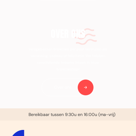
OVER ONS
Versgebakken brownies per post versturen als
verrassing, cadeau of felicitatie. We hebben
verschillende brownie boxen in onze
brownieshop!
Over ons
Voor 14:00u besteld, zelfde dag verzonden (ma-vrij)
€ 3,95 verzendkosten in NL
Bereikbaar tussen 9:30u en 16:00u (ma-vrij)
Gratis handgeschreven kaartje