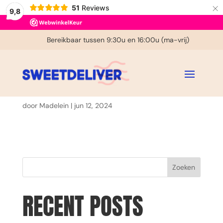
×
51
Reviews
9,8
€ 3,95 verzendkosten in NL
Bereikbaar tussen 9:30u en 16:00u (ma-vrij)
Gratis handgeschreven kaartje
PINTEREST
door
Madelein
|
jun 12, 2024
Zoeken
RECENT POSTS