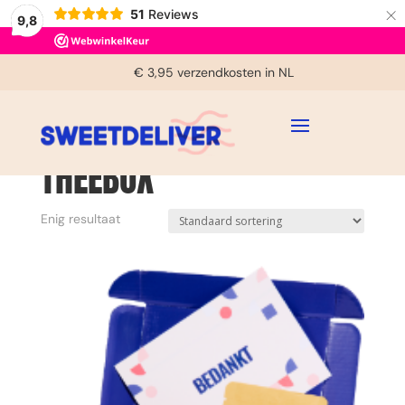
×
51
Reviews
9,8
Voor 14:00u besteld, zelfde dag verzonden (ma-vrij)
€ 3,95 verzendkosten in NL
Bereikbaar tussen 9:30u en 16:00u (ma-vrij)
Home
/ Producten getagged “theebox”
Gratis handgeschreven kaartje
THEEBOX
Enig resultaat