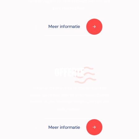
andere vragen? Bel of mail gerust met één van
onze koekebakkers!
Meer informatie
OFFERTE
Verras je medewerkers of relaties met een
heerlijk geschenk door de brievenbus. Diverse
smaken in een feestelijk doosjes voorzien van
jouw huisstijl.
Meer informatie