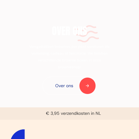
OVER ONS
Versgebakken brownies per post versturen als
verrassing, cadeau of felicitatie. We hebben
verschillende brownie boxen in onze
brownieshop!
Over ons
Voor 14:00u besteld, zelfde dag verzonden (ma-vrij)
€ 3,95 verzendkosten in NL
Bereikbaar tussen 9:30u en 16:00u (ma-vrij)
Gratis handgeschreven kaartje