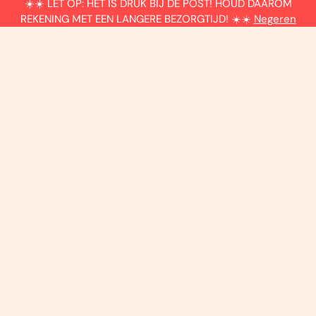
☀️☀️ LET OP: HET IS DRUK BIJ DE POST! HOUD DAAROM
Algemene voorwaarden
REKENING MET EEN LANGERE BEZORGTIJD! ☀️☀️
Negeren
KLANTENSERVICE
FAQ, dachten we even dat onze website
duidelijk genoeg was. Hieronder vind je de
meestegestelde vragen. Heb je toch nog
andere vragen? Bel of mail gerust met één van
onze koekebakkers!
Meer informatie