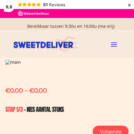
Voor 14:00u besteld, zelfde dag verzonden (ma-vrij)
×
51
Reviews
9,8
€ 3,95 verzendkosten in NL
Bereikbaar tussen 9:30u en 16:00u (ma-vrij)
Gratis handgeschreven kaartje
Home
Samenstellen
/
€0.00 - €0.00
STAP 1/3
- KIES AANTAL STUKS
Volgende