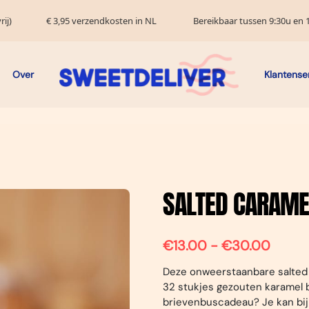
ij)
€ 3,95 verzendkosten in NL
Bereikbaar tussen 9:30u en 1
Over
Klantense
SALTED CARAME
€13.00 - €30.00
Deze onweerstaanbare salted 
32 stukjes gezouten karamel b
brievenbuscadeau? Je kan bij 