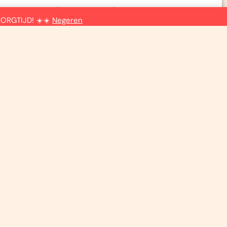
Algemene voorwaarden
ZORGTIJD! ☀️☀️
Negeren