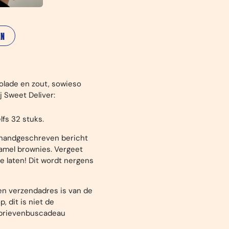
EN
olade en zout, sowieso
j Sweet Deliver:
lfs 32 stuks.
handgeschreven bericht
ramel brownies. Vergeet
te laten! Dit wordt nergens
en verzendadres is van de
, dit is niet de
 brievenbuscadeau