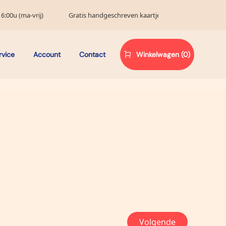
6:00u (ma-vrij)
Gratis handgeschreven kaartje
rvice
Account
Contact
Winkelwagen (0)
Volgende